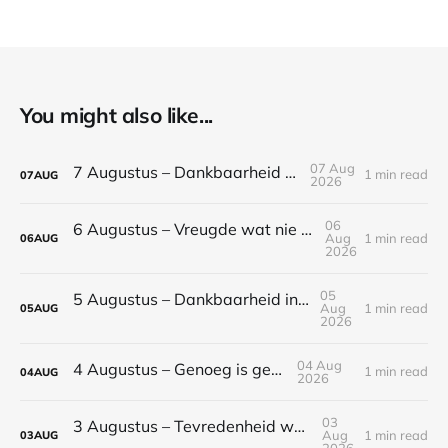
You might also like...
07 Aug
7 Augustus – Dankbaarheid bring rus
1 min read
07
AUG
2026
06
6 Augustus – Vreugde wat nie afhanklik is nie
Aug
1 min read
06
AUG
2026
05
5 Augustus – Dankbaarheid in moeilike tye
Aug
1 min read
05
AUG
2026
04 Aug
4 Augustus – Genoeg is genoeg
1 min read
04
AUG
2026
03
3 Augustus – Tevredenheid word aangeleer
Aug
1 min read
03
AUG
2026