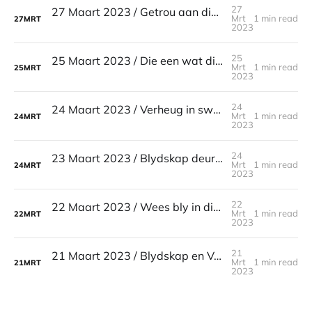
27
27 Maart 2023 / Getrou aan die waarheid / 3 Johannes 3-4
Mrt
1 min read
27
MRT
2023
25
25 Maart 2023 / Die een wat die lewe meer geniet / Spreuke 15:15
Mrt
1 min read
25
MRT
2023
24
24 Maart 2023 / Verheug in swaarkry / 1 Petrus 1:6-9
Mrt
1 min read
24
MRT
2023
24
23 Maart 2023 / Blydskap deur gebed / 1 Tessalonisense 5:16-18
Mrt
1 min read
24
MRT
2023
22
22 Maart 2023 / Wees bly in die Here / Filippense 4:4
Mrt
1 min read
22
MRT
2023
21
21 Maart 2023 / Blydskap en Vreugde / Jesaia 35:10
Mrt
1 min read
21
MRT
2023