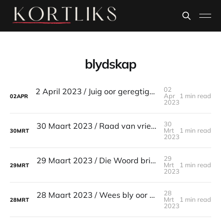
blydskap
02
2 April 2023 / Juig oor geregtigheid / Spreuke 21:15
Apr
1 min read
02
APR
2023
30
30 Maart 2023 / Raad van vriende / Spreuke 27:9
Mrt
1 min read
30
MRT
2023
29
29 Maart 2023 / Die Woord bring vreugde / Ps 19:9
Mrt
1 min read
29
MRT
2023
28
28 Maart 2023 / Wees bly oor beproewings / Jakobus 1:2-4
Mrt
1 min read
28
MRT
2023