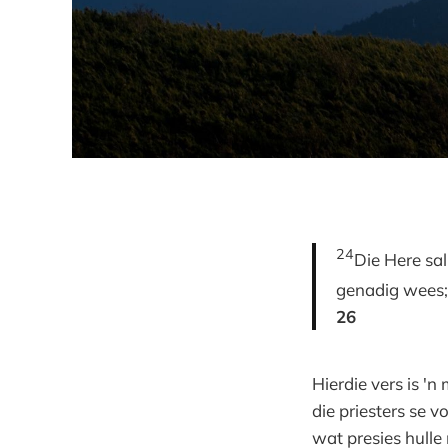
24
Die Here sal
genadig wees
26
Hierdie vers is 'n
die priesters se 
wat presies hulle