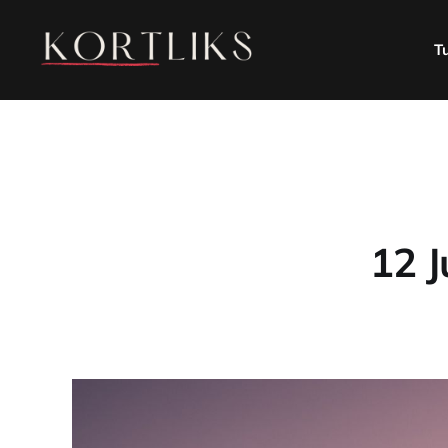
T
12 J