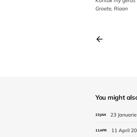
Kontak my gerus
Groete, Riaan
You might also 
23 Januarie
23
JAN
11 April 20
11
APR