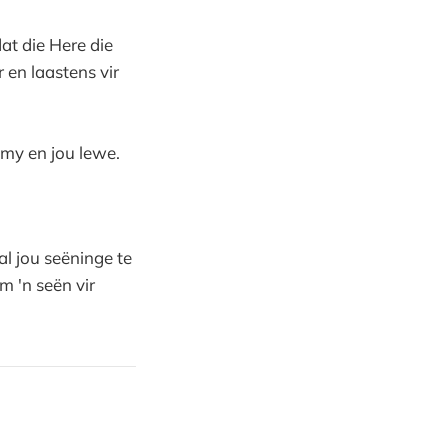
at die Here die
 en laastens vir
 my en jou lewe.
al jou seëninge te
m 'n seën vir