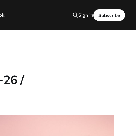
ok
Sign in
Subscribe
-26 /