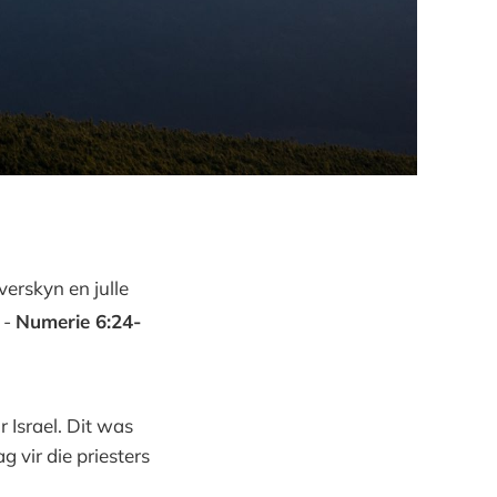
 verskyn en julle
 -
Numerie 6:24-
r Israel. Dit was
 vir die priesters