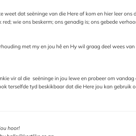
 weet dat seëninge van die Here af kom en hier leer ons d
k red; wie ons beskerm; ons genadig is; ons gebede verhoor
erhouding met my en jou hê en Hy wil graag deel wees van
ankie vir al die seëninge in jou lewe en probeer om vandag 
ook terselfde tyd beskikbaar dat die Here jou kan gebruik o
jou hoor!