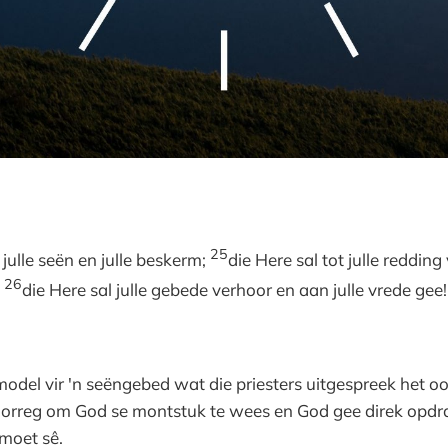
25
 julle seën en julle beskerm;
die Here sal tot julle redding
26
;
die Here sal julle gebede verhoor en aan julle vrede gee!
 model vir 'n seëngebed wat die priesters uitgespreek het oo
voorreg om God se montstuk te wees en God gee direk opdrag
 moet sê.