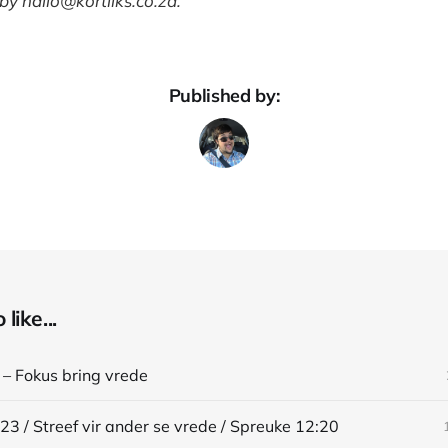
 by
hallo@kortliks.co.za
.
Published by:
like...
 – Fokus bring vrede
23 / Streef vir ander se vrede / Spreuke 12:20