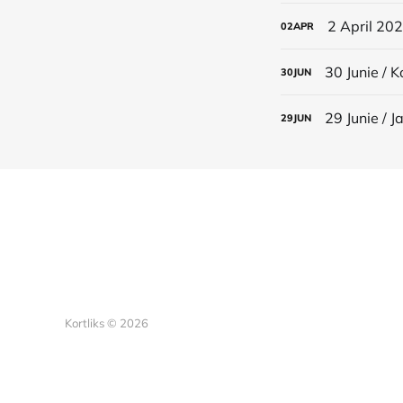
2 April 202
02
APR
30 Junie / 
30
JUN
29 Junie / 
29
JUN
Kortliks © 2026