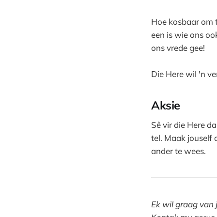
Hoe kosbaar om te
een is wie ons oo
ons vrede gee!
Die Here wil 'n v
Aksie
Sê vir die Here d
tel. Maak jouself 
ander te wees.
Ek wil graag van 