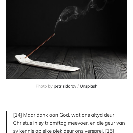
Photo by
petr sidorov
/
Unsplash
[14] Maar dank aan God, wat ons altyd deur
Christus in sy triomftog meevoer, en die geur van
sy kennis op elke plek deur ons versprei. [15]