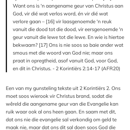
Want ons is 'n aangename geur van Christus aan
God, vir dié wat verlos word, én vir dié wat
verlore gaan – [16] vir laasgenoemde 'n reuk
vanuit die dood tot die dood, vir eersgenoemde 'n
geur vanuit die lewe tot die lewe. En wie is hiertoe
bekwaam? [17] Ons is nie soos so baie ander wat
smous met die woord van God nie; maar ons
praat in opregtheid, asof vanuit God, voor God,
en dit in Christus. - 2 Korintiërs 2:14-17 (AFR20)
Een van my gunsteling tekste uit 2 Korintiërs 2. Ons
moet soos wierook vir Christus brand, sodat die
wêreld die aangename geur van die Evangelie kan
ruik waar ook al ons heen gaan. En saam met dit,
dat ons nie die evangelie sal verkondig om geld te
maak nie, maar dat ons dit sal doen soos God die