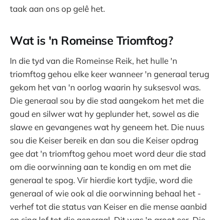
taak aan ons op gelê het.
Wat is 'n Romeinse Triomftog?
In die tyd van die Romeinse Reik, het hulle 'n
triomftog gehou elke keer wanneer 'n generaal terug
gekom het van 'n oorlog waarin hy suksesvol was.
Die generaal sou by die stad aangekom het met die
goud en silwer wat hy geplunder het, sowel as die
slawe en gevangenes wat hy geneem het. Die nuus
sou die Keiser bereik en dan sou die Keiser opdrag
gee dat 'n triomftog gehou moet word deur die stad
om die oorwinning aan te kondig en om met die
generaal te spog. Vir hierdie kort tydjie, word die
generaal of wie ook al die oorwinning behaal het -
verhef tot die status van Keiser en die mense aanbid
en sing lof tot die generaal. Dit was 'n groot eer. Die