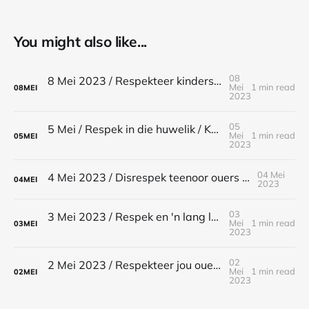
You might also like...
08
8 Mei 2023 / Respekteer kinders / Kolossense 3:20-21
Mei
1 min read
08
MEI
2023
05
5 Mei / Respek in die huwelik / Kolossense 3:18-19
Mei
1 min read
05
MEI
2023
04 Mei
4 Mei 2023 / Disrespek teenoor ouers / Eksodus 21:17
04
MEI
2023
03
3 Mei 2023 / Respek en 'n lang lewe / Efesiërs 6:1-3
Mei
1 min read
03
MEI
2023
02
2 Mei 2023 / Respekteer jou ouers / Eksodus 20:12
Mei
1 min read
02
MEI
2023