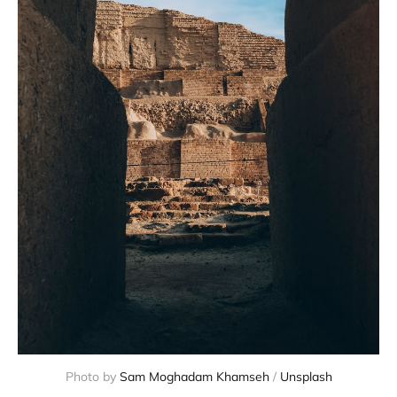
Photo by
Sam Moghadam Khamseh
/
Unsplash