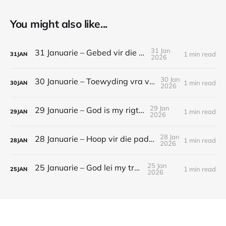
You might also like...
31 Jan
31 Januarie – Gebed vir die jaar
1 min read
31
JAN
2026
30 Jan
30 Januarie – Toewyding vra volharding
1 min read
30
JAN
2026
29 Jan
29 Januarie – God is my rigting
1 min read
29
JAN
2026
28 Jan
28 Januarie – Hoop vir die pad vorentoe
1 min read
28
JAN
2026
25 Jan
25 Januarie – God lei my tree
1 min read
25
JAN
2026