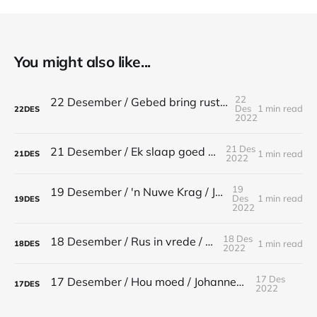
You might also like...
22
22 Desember / Gebed bring rustigheid / Filippense 4:6-7
Des
1 min read
22
DES
2022
21 Des
21 Desember / Ek slaap goed / Psalm 3:6
1 min read
21
DES
2022
19
19 Desember / 'n Nuwe Krag / Jesaja 40:29-31
Des
1 min read
19
DES
2022
18 Des
18 Desember / Rus in vrede / Psalm 4:9
1 min read
18
DES
2022
17 Des
17 Desember / Hou moed / Johannes 16:33
17
DES
2022