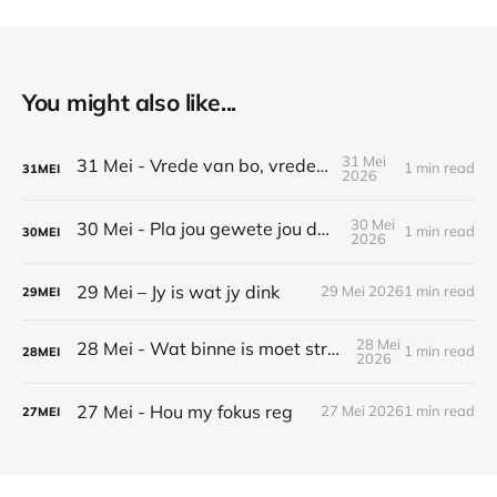
You might also like...
31 Mei
31 Mei - Vrede van bo, vrede vir my
1 min read
31
MEI
2026
30 Mei
30 Mei - Pla jou gewete jou darem nog?
1 min read
30
MEI
2026
29 Mei – Jy is wat jy dink
29 Mei 2026
1 min read
29
MEI
28 Mei
28 Mei - Wat binne is moet straal na buite
1 min read
28
MEI
2026
27 Mei - Hou my fokus reg
27 Mei 2026
1 min read
27
MEI