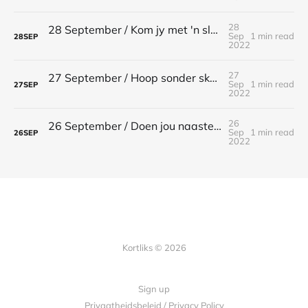
28
28 September / Kom jy met 'n slaanding? / 1 Korintiërs 4:21
Sep
1 min read
28
SEP
2022
27
27 September / Hoop sonder skaamte / Romeine 5:5
Sep
1 min read
27
SEP
2022
26
26 September / Doen jou naaste geen kwaad / Romeine 13:10
Sep
1 min read
26
SEP
2022
Kortliks © 2026
Sign up
Privaatheidsbeleid / Privacy Policy