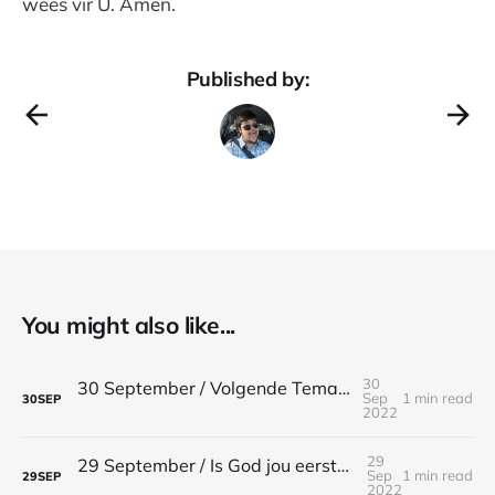
wees vir U. Amen.
Published by:
You might also like...
30
30 September / Volgende Tema / Efesiërs 5:1-2
Sep
1 min read
30
SEP
2022
29
29 September / Is God jou eerste liefde? / Openbaring 2:4
Sep
1 min read
29
SEP
2022