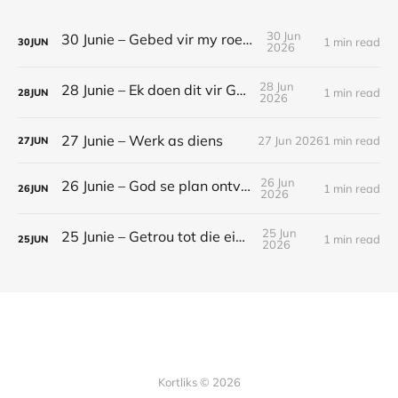
30 Jun
30 Junie – Gebed vir my roeping
1 min read
30
JUN
2026
28 Jun
28 Junie – Ek doen dit vir God
1 min read
28
JUN
2026
27 Junie – Werk as diens
27 Jun 2026
1 min read
27
JUN
26 Jun
26 Junie – God se plan ontvou
1 min read
26
JUN
2026
25 Jun
25 Junie – Getrou tot die einde
1 min read
25
JUN
2026
Kortliks © 2026