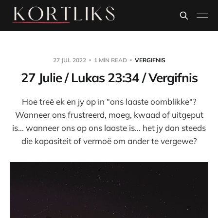
27 JUL 2022
1 MIN READ
VERGIFNIS
27 Julie / Lukas 23:34 / Vergifnis
Hoe treë ek en jy op in "ons laaste oomblikke"?
Wanneer ons frustreerd, moeg, kwaad of uitgeput
is... wanneer ons op ons laaste is... het jy dan steeds
die kapasiteit of vermoë om ander te vergewe?