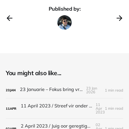
Published by:
You might also like...
23 Jan
23 Januarie – Fokus bring vrede
1 min read
23
JAN
2026
11
11 April 2023 / Streef vir ander se vrede / Spreuke 12:20
Apr
1 min read
11
APR
2023
02
2 April 2023 / Juig oor geregtigheid / Spreuke 21:15
Apr
1 min read
02
APR