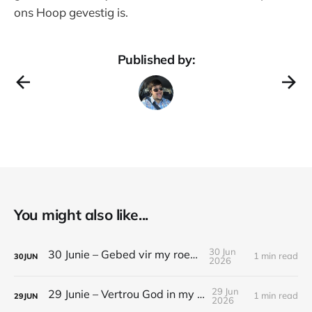
ons Hoop gevestig is.
Published by:
You might also like...
30 Jun
30 Junie – Gebed vir my roeping
1 min read
30
JUN
2026
29 Jun
29 Junie – Vertrou God in my werk
1 min read
29
JUN
2026