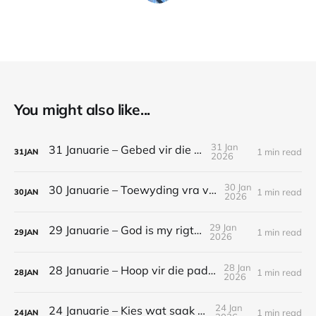
You might also like...
31 Jan
31 Januarie – Gebed vir die jaar
1 min read
31
JAN
2026
30 Jan
30 Januarie – Toewyding vra volharding
1 min read
30
JAN
2026
29 Jan
29 Januarie – God is my rigting
1 min read
29
JAN
2026
28 Jan
28 Januarie – Hoop vir die pad vorentoe
1 min read
28
JAN
2026
24 Jan
24 Januarie – Kies wat saak maak
1 min read
24
JAN