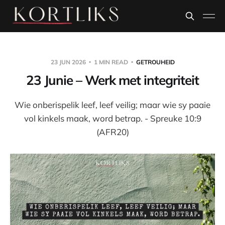
23 JUN 2026
1 MIN READ
GETROUHEID
23 Junie – Werk met integriteit
Wie onberispelik leef, leef veilig; maar wie sy paaie
vol kinkels maak, word betrap. - Spreuke 10:9
(AFR20)