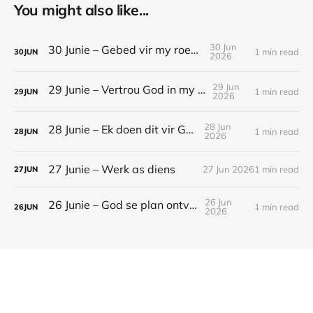
You might also like...
30 Jun
30 Junie – Gebed vir my roeping
1 min read
30
JUN
2026
29 Jun
29 Junie – Vertrou God in my werk
1 min read
29
JUN
2026
28 Jun
28 Junie – Ek doen dit vir God
1 min read
28
JUN
2026
27 Junie – Werk as diens
27 Jun 2026
1 min read
27
JUN
26 Jun
26 Junie – God se plan ontvou
1 min read
26
JUN
2026