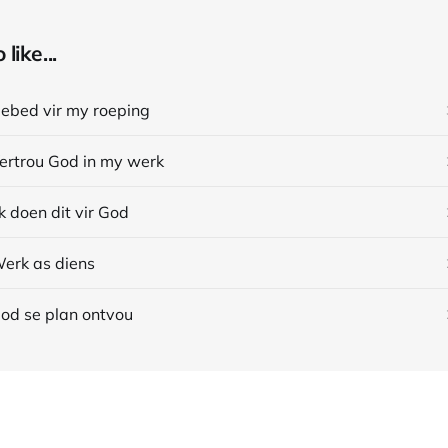
like...
Gebed vir my roeping
Vertrou God in my werk
k doen dit vir God
Werk as diens
God se plan ontvou