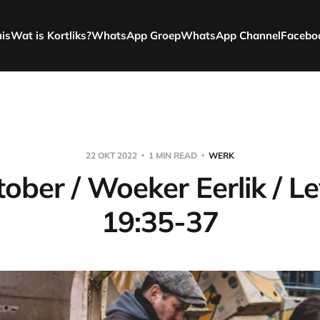
uis
Wat is Kortliks?
WhatsApp Groep
WhatsApp Channel
Facebo
22 OKT 2022
1 MIN READ
WERK
ober / Woeker Eerlik / Le
19:35-37