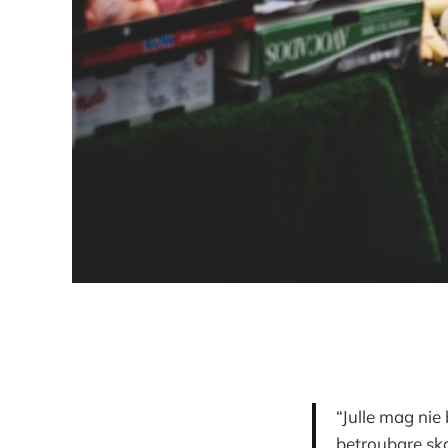
“Julle mag nie
betroubare ska