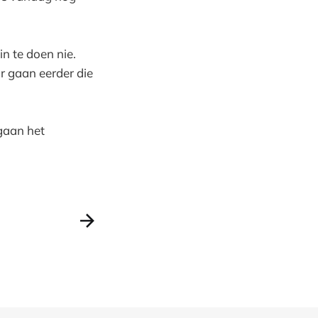
n te doen nie.
r gaan eerder die
egaan het