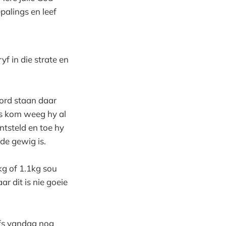
palings en leef
f in die strate en
bord staan daar
is kom weeg hy al
ntsteld en toe hy
de gewig is.
kg of 1.1kg sou
r dit is nie goeie
lfs vandag nog