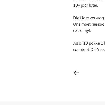
10+ jaar later.
Die Here verwag v
Ons moet nie soo
extra myl.
As al 10 pakke 1 
soentoe? Dis 'n e