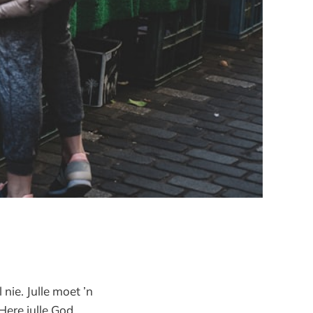
nie. Julle moet ’n
Here julle God