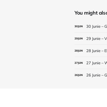
You might also 
30 Junie – 
30
JUN
29 Junie – 
29
JUN
28 Junie – E
28
JUN
27 Junie – 
27
JUN
26 Junie – 
26
JUN