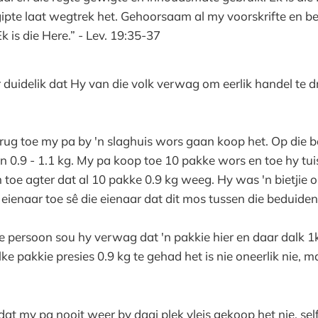
Egipte laat wegtrek het. Gehoorsaam al my voorskrifte en be
k is die Here.” - Lev. 19:35-37
 duidelik dat Hy van die volk verwag om eerlik handel te dry
rug toe my pa by 'n slaghuis wors gaan koop het. Op die 
en 0.9 - 1.1 kg. My pa koop toe 10 pakke wors en toe hy tu
toe agter dat al 10 pakke 0.9 kg weeg. Hy was 'n bietjie o
e eienaar toe sê die eienaar dat dit mos tussen die beduiden
e persoon sou hy verwag dat 'n pakkie hier en daar dalk 1
 pakkie presies 0.9 kg te gehad het is nie oneerlik nie, maa
dat my pa nooit weer by daai plek vleis gekoop het nie, se