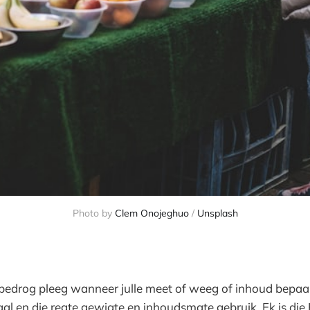
Photo by
Clem Onojeghuo
/
Unsplash
 bedrog pleeg wanneer julle meet of weeg of inhoud bepaal 
al en die regte gewigte en inhoudsmate gebruik. Ek is die 