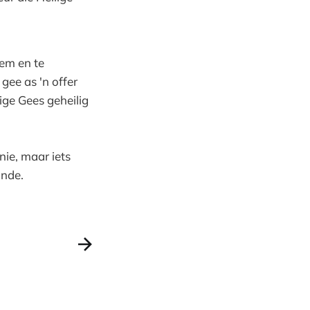
eem en te
gee as 'n offer
ige Gees geheilig
nie, maar iets
onde.