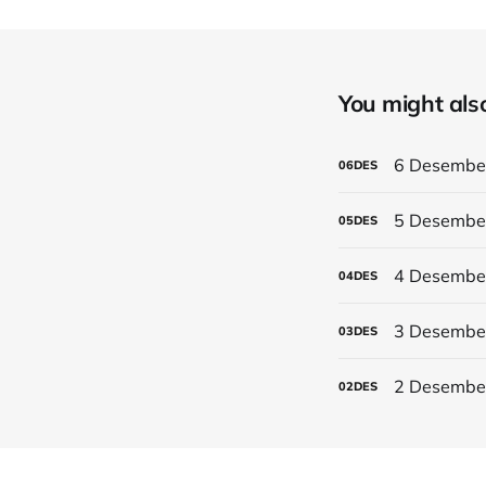
You might also 
6 Desember
06
DES
5 Desember
05
DES
4 Desember 
04
DES
3 Desember 
03
DES
2 Desember 
02
DES