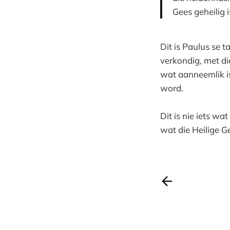
Gees geheilig 
Dit is Paulus se 
verkondig, met di
wat aanneemlik is
word.
Dit is nie iets wa
wat die Heilige G