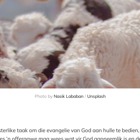
Photo by
Nasik Lababan
/
Unsplash
esterlike taak om die evangelie van God aan hulle te bedien,
es ’n offergawe mag wees wat vir God aanneemlik is en de