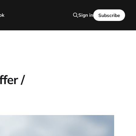
ok
Sign in
Subscribe
fer /