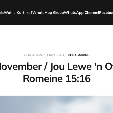
uis
Wat is Kortliks?
WhatsApp Groep
WhatsApp Channel
Facebo
20 NOV 2022
1 MIN READ
HEILIGMAKING
ovember / Jou Lewe 'n Of
Romeine 15:16