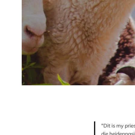
"Dit is my pri
die heidennasi