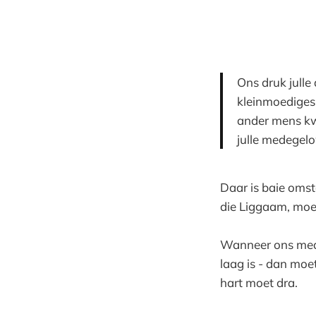
Ons druk julle 
kleinmoediges
ander mens kwa
julle medegelo
Daar is baie oms
die Liggaam, moe
Wanneer ons mede
laag is - dan moe
hart moet dra.