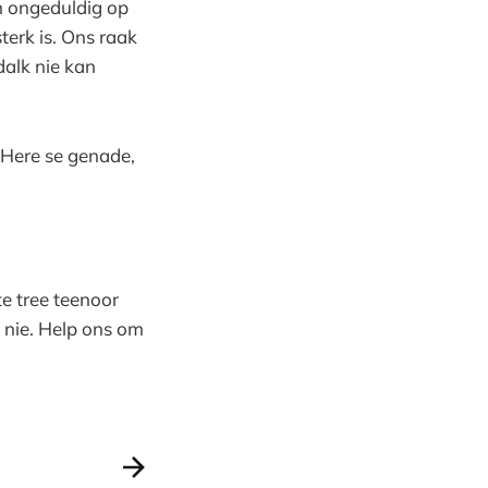
om ongeduldig op
erk is. Ons raak
dalk nie kan
e Here se genade,
e tree teenoor
 nie. Help ons om