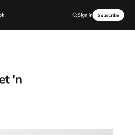
ok
Sign in
Subscribe
t 'n
1