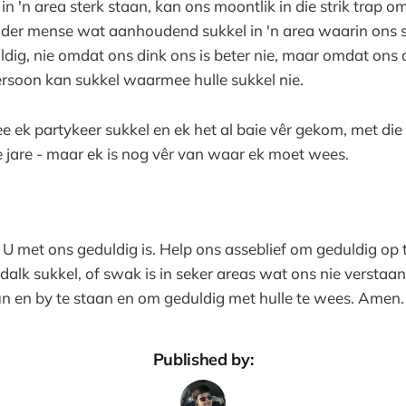
in 'n area sterk staan, kan ons moontlik in die strik trap 
nder mense wat aanhoudend sukkel in 'n area waarin ons st
dig, nie omdat ons dink ons is beter nie, maar omdat ons 
rsoon kan sukkel waarmee hulle sukkel nie.
ee ek partykeer sukkel en ek het al baie vêr gekom, met di
e jare - maar ek is nog vêr van waar ek moet wees.
U met ons geduldig is. Help ons asseblief om geduldig op t
alk sukkel, of swak is in seker areas wat ons nie verstaan
un en by te staan en om geduldig met hulle te wees. Amen.
Published by: