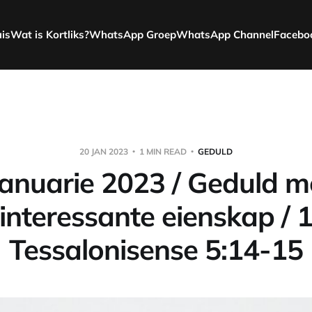
uis
Wat is Kortliks?
WhatsApp Groep
WhatsApp Channel
Facebo
20 JAN 2023
1 MIN READ
GEDULD
Januarie 2023 / Geduld me
interessante eienskap / 
Tessalonisense 5:14-15