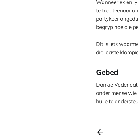
Wanneer ek en jy 
te tree teenoor a
partykeer ongedul
begryp hoe die pe
Dit is iets waarm
die laaste klompi
Gebed
Dankie Vader dat 
ander mense wie d
hulle te onderste