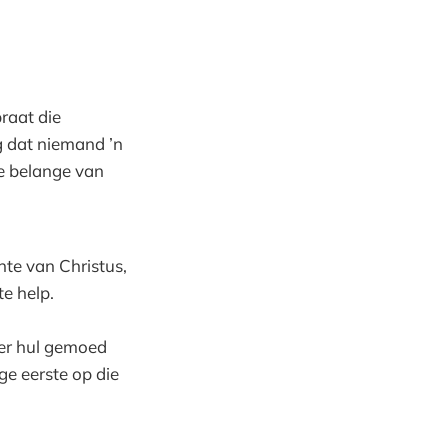
praat die
g dat niemand ’n
ie belange van
te van Christus,
e help.
eer hul gemoed
e eerste op die