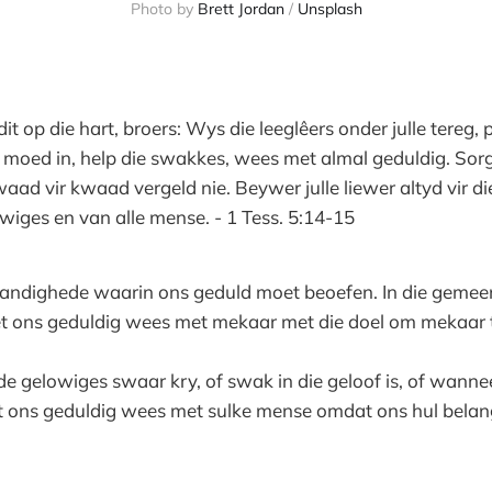
Photo by
Brett Jordan
/
Unsplash
dit op die hart, broers: Wys die leeglêers onder julle tereg, 
 moed in, help die swakkes, wees met almal geduldig. Sor
ad vir kwaad vergeld nie. Beywer julle liewer altyd vir d
wiges en van alle mense. - 1 Tess. 5:14-15
tandighede waarin ons geduld moet beoefen. In die gemeen
t ons geduldig wees met mekaar met die doel om mekaar t
 gelowiges swaar kry, of swak in die geloof is, of wann
t ons geduldig wees met sulke mense omdat ons hul belang