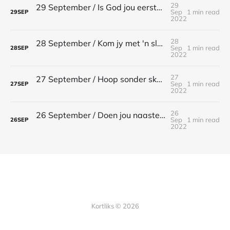
29
29 September / Is God jou eerste liefde? / Openbaring 2:4
Sep
1 min read
29
SEP
2022
28
28 September / Kom jy met 'n slaanding? / 1 Korintiërs 4:21
Sep
1 min read
28
SEP
2022
27
27 September / Hoop sonder skaamte / Romeine 5:5
Sep
1 min read
27
SEP
2022
26
26 September / Doen jou naaste geen kwaad / Romeine 13:10
Sep
1 min read
26
SEP
2022
Kortliks © 2026