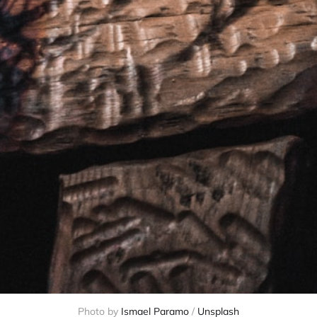
Photo by
Ismael Paramo
/
Unsplash