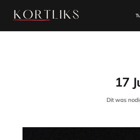
T
17 J
Dit was nodi