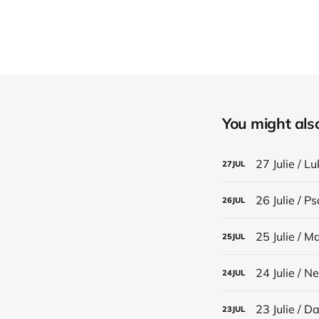
You might also 
27 Julie / L
27
JUL
26 Julie / P
26
JUL
25 Julie / M
25
JUL
24 Julie / N
24
JUL
23 Julie / Da
23
JUL