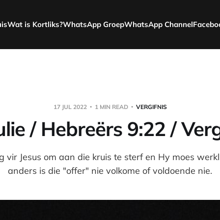
uis
Wat is Kortliks?
WhatsApp Groep
WhatsApp Channel
Facebo
17 JUL 2022
1 MIN READ
VERGIFNIS
ulie / Hebreërs 9:22 / Verg
g vir Jesus om aan die kruis te sterf en Hy moes werkli
anders is die "offer" nie volkome of voldoende nie.