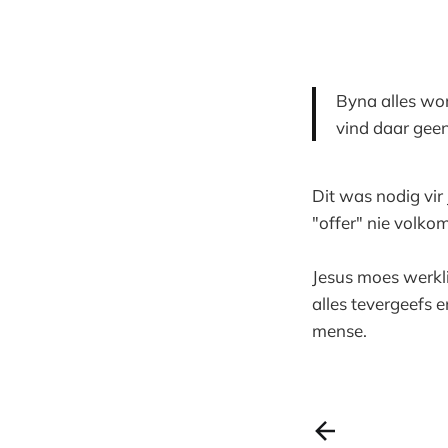
Byna alles wor
vind daar geen
Dit was nodig vir 
"offer" nie volko
Jesus moes werkli
alles tevergeefs 
mense.