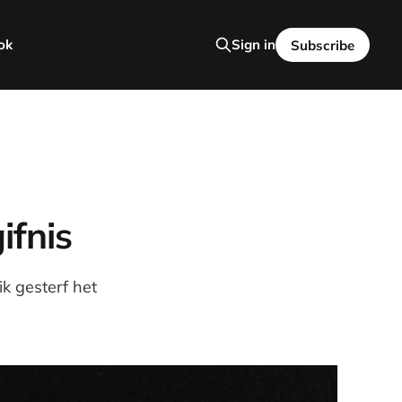
ok
Sign in
Subscribe
ifnis
k gesterf het