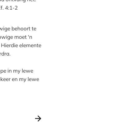
f. 4:1-2
owige behoort te
lowige moet 'n
 Hierdie elemente
rdra.
ppe in my lewe
bekeer en my lewe