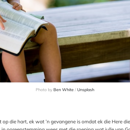
Photo by
Ben White
/
Unsplash
it op die hart, ek wat ’n gevangene is omdat ek die Here die
in ooreenstemming wees met die roeping wat julle van G