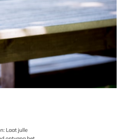
n: Laat julle
od ontvang het.