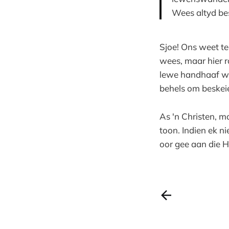
Wees altyd besk
Sjoe! Ons weet te
wees, maar hier r
lewe handhaaf wa
behels om beskeie
As 'n Christen, m
toon. Indien ek n
oor gee aan die H