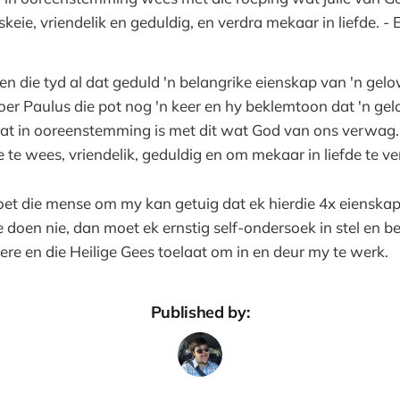
eie, vriendelik en geduldig, en verdra mekaar in liefde. - E
en die tyd al dat geduld 'n belangrike eienskap van 'n gel
oer Paulus die pot nog 'n keer en hy beklemtoon dat 'n ge
t in ooreenstemming is met dit wat God van ons verwag.
 te wees, vriendelik, geduldig en om mekaar in liefde te ve
oet die mense om my kan getuig dat ek hierdie 4x eienska
ie doen nie, dan moet ek ernstig self-ondersoek in stel en 
ere en die Heilige Gees toelaat om in en deur my te werk.
Published by: