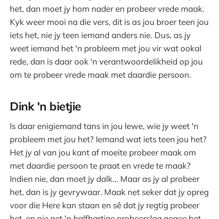
het, dan moet jy hom nader en probeer vrede maak.
Kyk weer mooi na die vers, dit is as jou broer teen jou
iets het, nie jy teen iemand anders nie. Dus, as jy
weet iemand het 'n probleem met jou vir wat ookal
rede, dan is daar ook 'n verantwoordelikheid op jou
om te probeer vrede maak met daardie persoon.
Dink 'n bietjie
Is daar enigiemand tans in jou lewe, wie jy weet 'n
probleem met jou het? Iemand wat iets teen jou het?
Het jy al van jou kant af moeite probeer maak om
met daardie persoon te praat en vrede te maak?
Indien nie, dan moet jy dalk... Maar as jy al probeer
het, dan is jy gevrywaar. Maak net seker dat jy opreg
voor die Here kan staan en sê dat jy regtig probeer
het, en nie net 'n halfhartige probeerslag gegee het