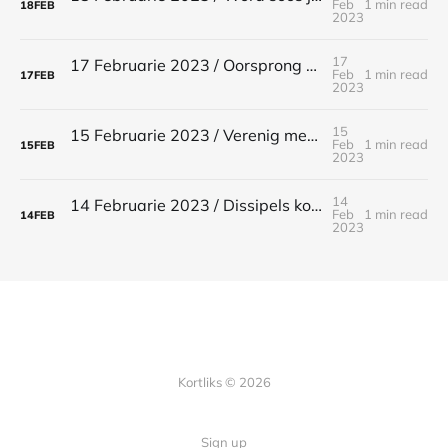
Feb
1 min read
18
FEB
2023
17
17 Februarie 2023 / Oorsprong van Christene / Handelinge 11:26
Feb
1 min read
17
FEB
2023
15
15 Februarie 2023 / Verenig met Jesus / 1 Korintiërs 1:9
Feb
1 min read
15
FEB
2023
14
14 Februarie 2023 / Dissipels kort rus / Matteus 11:28-30
Feb
1 min read
14
FEB
2023
Kortliks © 2026
Sign up