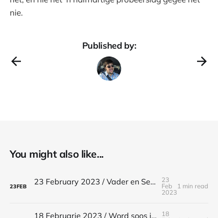
nie.
Published by:
You might also like...
23
23 February 2023 / Vader en Seun / Matteus 17:5
Feb
1 min read
23
FEB
2023
18
18 Februarie 2023 / Word soos jou leermeester / Lukas 6:40