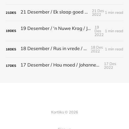
21 Des
21 Desember / Ek slaap goed / Psalm 3:6
1 min read
21
DES
2022
19
19 Desember / 'n Nuwe Krag / Jesaja 40:29-31
Des
1 min read
19
DES
2022
18 Des
18 Desember / Rus in vrede / Psalm 4:9
1 min read
18
DES
2022
17 Des
17 Desember / Hou moed / Johannes 16:33
17
DES
2022
Kortliks © 2026