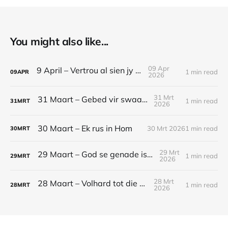
You might also like...
09 Apr
9 April – Vertrou al sien jy nie
1 min read
09
APR
2026
31 Mrt
31 Maart – Gebed vir swaar tye
1 min read
31
MRT
2026
30 Maart – Ek rus in Hom
30 Mrt 2026
1 min read
30
MRT
29 Mrt
29 Maart – God se genade is genoeg
1 min read
29
MRT
2026
28 Mrt
28 Maart – Volhard tot die einde
1 min read
28
MRT
2026