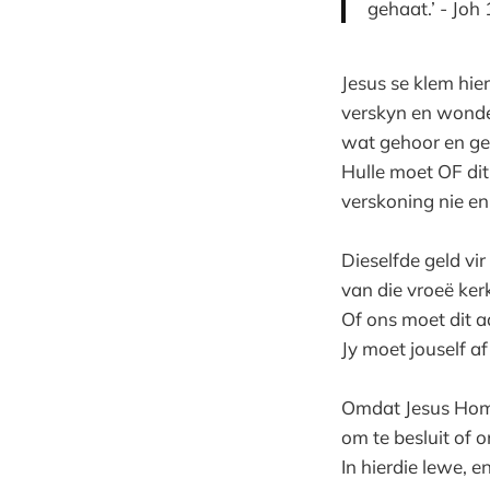
gehaat.’ - Joh
Jesus se klem hie
verskyn en wonde
wat gehoor en ges
Hulle moet OF dit
verskoning nie en 
Dieselfde geld v
van die vroeë ke
Of ons moet dit aa
Jy moet jouself af
Omdat Jesus Homs
om te besluit of 
In hierdie lewe, e