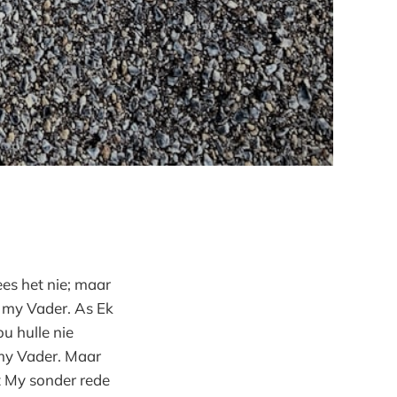
ees het nie; maar
k my Vader. As Ek
u hulle nie
 my Vader. Maar
t My sonder rede