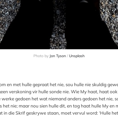
Photo by
Jon Tyson
/
Unsplash
om en met hulle gepraat het nie, sou hulle nie skuldig gew
geen verskoning vir hulle sonde nie. Wie My haat, haat oo
ie werke gedoen het wat niemand anders gedoen het nie, so
 het nie; maar nou sien hulle dit, en tog haat hulle My en
 in die Skrif geskrywe staan, moet vervul word: ‘Hulle he