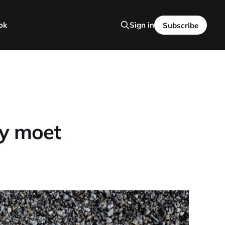
ok
Sign in
Subscribe
jy moet