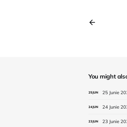
You might also 
25 Junie 20
25
JUN
24 Junie 20
24
JUN
23 Junie 20
23
JUN