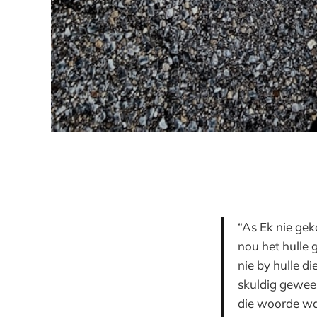
“As Ek nie gek
nou het hulle 
nie by hulle d
skuldig gewees
die woorde wat