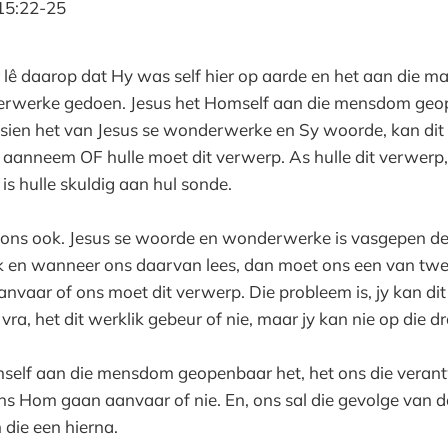
 15:22-25
r lê daarop dat Hy was self hier op aarde en het aan die 
rwerke gedoen. Jesus het Homself aan die mensdom geo
ien het van Jesus se wonderwerke en Sy woorde, kan dit n
 aanneem OF hulle moet dit verwerp. As hulle dit verwerp,
is hulle skuldig aan hul sonde.
ir ons ook. Jesus se woorde en wonderwerke is vasgepen d
rk en wanneer ons daarvan lees, dan moet ons een van twe
nvaar of ons moet dit verwerp. Die probleem is, jy kan dit 
 vra, het dit werklik gebeur of nie, maar jy kan nie op die dr
elf aan die mensdom geopenbaar het, het ons die veran
ons Hom gaan aanvaar of nie. En, ons sal die gevolge van da
n die een hierna.