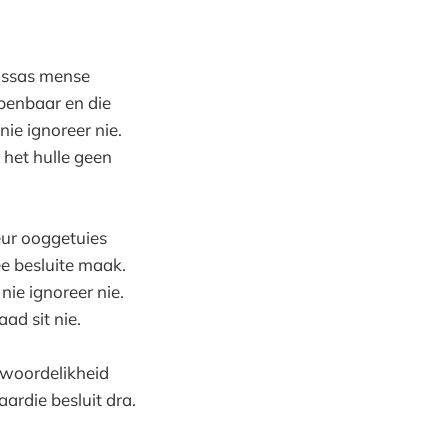
massas mense
penbaar en die
ie ignoreer nie.
 het hulle geen
eur ooggetuies
e besluite maak.
nie ignoreer nie.
aad sit nie.
twoordelikheid
ardie besluit dra.