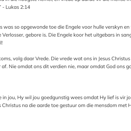
 - Lukas 2:14
was so opgewonde toe die Engele voor hulle verskyn en vi
e Verlosser, gebore is. Die Engele koor het uitgebars in san
l!
oms, volg daar Vrede. Die vrede wat ons in Jesus Christus
 af. Nie omdat ons dit verdien nie, maar omdat God ons go
in jou, Hy wil jou goedgunstig wees omdat Hy lief is vir 
s Christus na die aarde toe gestuur om die mensdom met 