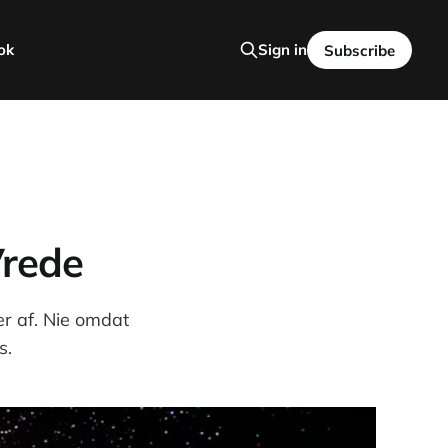
ok
Sign in
Subscribe
Vrede
er af. Nie omdat
s.