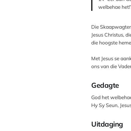
welbehae het!”
Die Skaapwagters 
Jesus Christus, di
die hoogste heme
Met Jesus se aank
ons van die Vader
Gedagte
God het welbehae 
Hy Sy Seun, Jesu
Uitdaging