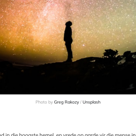
Photo by
Greg Rakozy
/
Unsplash
d in die hoogste hemel, en vrede op aarde vir die mense in