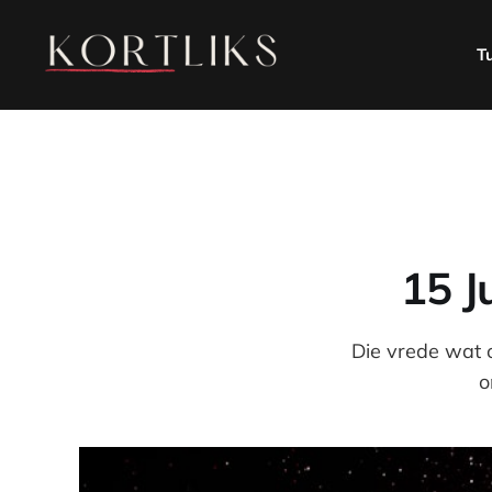
T
15 J
Die vrede wat o
o