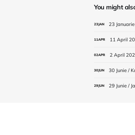
You might also 
23 Januarie
23
JAN
11 April 20
11
APR
2 April 202
02
APR
30 Junie / 
30
JUN
29 Junie / 
29
JUN