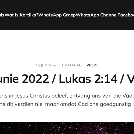
uis
Wat is Kortliks?
WhatsApp Groep
WhatsApp Channel
Facebo
15 JUN 2022
1 MIN READ
VREDE
unie 2022 / Lukas 2:14 / 
ns in Jesus Christus beleef, ontvang ons van die Vad
ns dit verdien nie, maar omdat God ons goedgunstig i