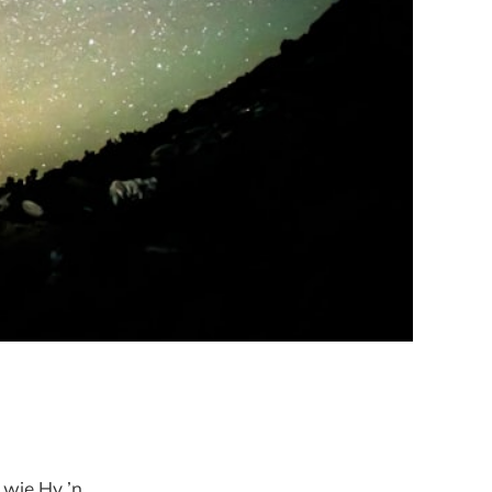
 wie Hy ’n