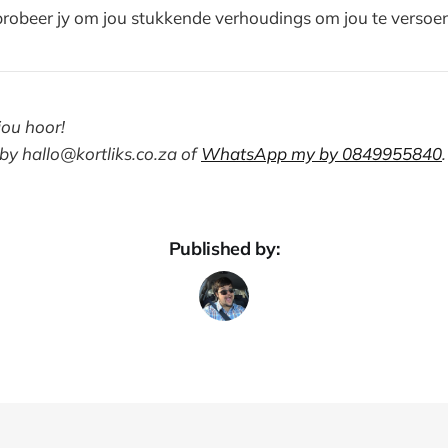
probeer jy om jou stukkende verhoudings om jou te versoe
jou hoor!
 by
hallo@kortliks.co.za
of
WhatsApp my by 0849955840
.
Published by: