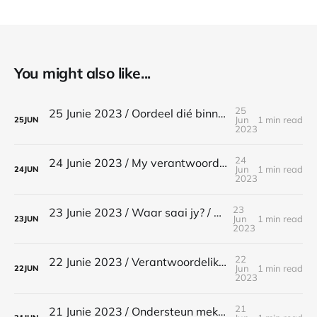
You might also like...
25
25 Junie 2023 / Oordeel dié binne die kerk / 1 Korintiërs 5:12-13
Jun
1 min read
25
JUN
2023
24
24 Junie 2023 / My verantwoordelikheid in my redding / Matteus 7:21
Jun
1 min read
24
JUN
2023
23
23 Junie 2023 / Waar saai jy? / Galasiërs 6:7-8
Jun
1 min read
23
JUN
2023
22
22 Junie 2023 / Verantwoordelikheid teenoor die Kerk-leraars / Galasiërs 6:6
Jun
1 min read
22
JUN
2023
21
21 Junie 2023 / Ondersteun mekaar / Galasiërs 6:2