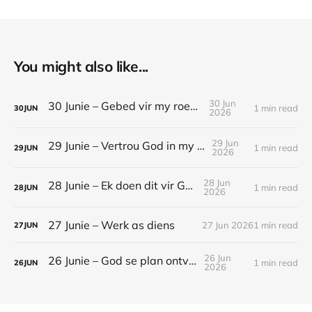
You might also like...
30 Jun
30 Junie – Gebed vir my roeping
1 min read
30
JUN
2026
29 Jun
29 Junie – Vertrou God in my werk
1 min read
29
JUN
2026
28 Jun
28 Junie – Ek doen dit vir God
1 min read
28
JUN
2026
27 Junie – Werk as diens
27 Jun 2026
1 min read
27
JUN
26 Jun
26 Junie – God se plan ontvou
1 min read
26
JUN
2026