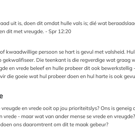
ad uit is, doen dit omdat hulle vals is; dié wat beraadslaa
n dit met vreugde. - Spr 12:20
of kwaadwillige persoon se hart is gevul met valsheid. Hu
o gekwalifiseer. Die teenkant is die regverdige wat graag w
e en vrede beleef en hulle probeer dit ook bewerkstellig 
ir die goeie wat hul probeer doen en hul harte is ook gev
ie
 vreugde en vrede ooit op jou prioriteitslys? Ons is geneig
en vrede - maar wat van ander mense se vrede en vreugde
t doen ons daaromtrent om dit te maak gebeur?