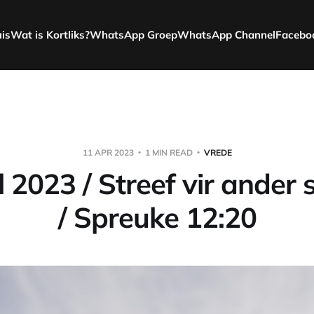
uis
Wat is Kortliks?
WhatsApp Groep
WhatsApp Channel
Facebo
11 APR 2023
1 MIN READ
VREDE
l 2023 / Streef vir ander 
/ Spreuke 12:20