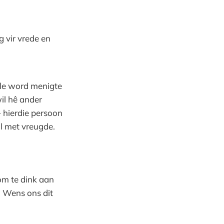
g vir vrede en
lle word menigte
il hê ander
- hierdie persoon
ul met vreugde.
 om te dink aan
? Wens ons dit