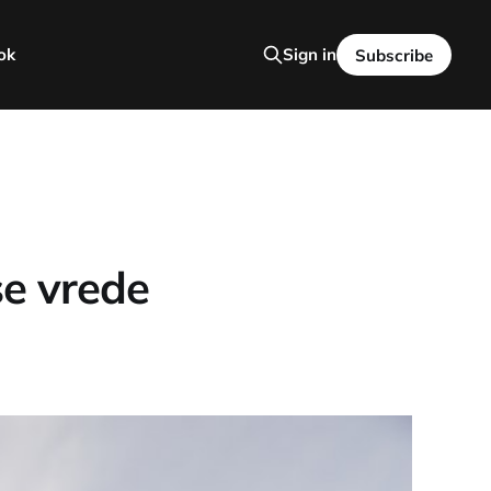
ok
Sign in
Subscribe
se vrede