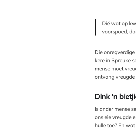
Dié wat op kwa
voorspoed, doe
Die onregverdige 
kere in Spreuke s
mense moet vreugd
ontvang vreugde v
Dink 'n bietj
Is ander mense se
ons eie vreugde 
hulle toe? En wa