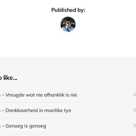
Published by:
like...
– Vreugde wat nie afhanklik is nie
0
 – Dankbaarheid in moeilike tye
0
 – Genoeg is genoeg
0