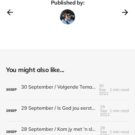
Published by:
You might also like...
30
30 September / Volgende Tema / Efesiërs 5:1-2
Sep
1 min read
30
SEP
2022
29
29 September / Is God jou eerste liefde? / Openbaring 2:4
Sep
1 min read
29
SEP
2022
28
28 September / Kom jy met 'n slaanding? / 1 Korintiërs 4:21
Sep
1 min read
28
SEP