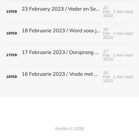
23
23 February 2023 / Vader en Seun / Matteus 17:5
Feb
1 min read
23
FEB
2023
18
18 Februarie 2023 / Word soos jou leermeester / Lukas 6:40
Feb
1 min read
18
FEB
2023
17
17 Februarie 2023 / Oorsprong van Christene / Handelinge 11:26
Feb
1 min read
17
FEB
2023
16
16 Februarie 2023 / Vrede met mekaar / Matteus 5:23-24
Feb
1 min read
16
FEB
2023
Kortliks © 2026